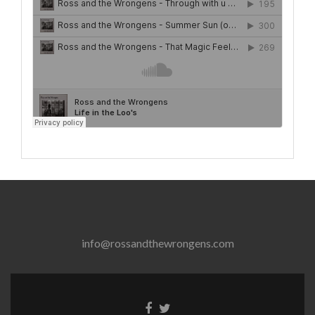
info@rossandthewrongens.com
Facebook
Twitter